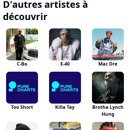
D'autres artistes à
découvrir
C-Bo
E-40
Mac Dre
Too Short
Killa Tay
Brotha Lynch
Hung