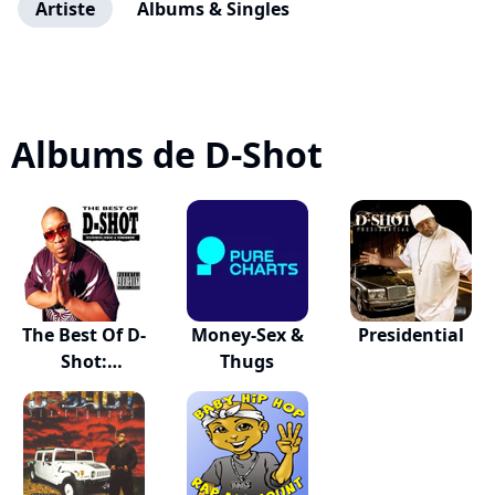
Artiste
Albums & Singles
Albums de D-Shot
The Best Of D-
Money-Sex &
Presidential
Shot:
Thugs
Yesterday...