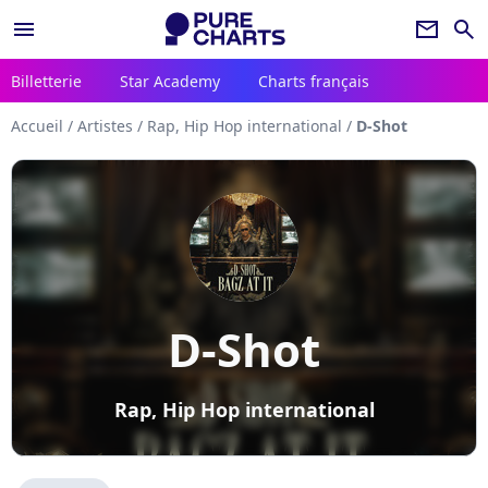
menu
newsletter
search
Billetterie
Star Academy
Charts français
Accueil
/
Artistes
/
Rap, Hip Hop international
/
D-Shot
D-Shot
Rap, Hip Hop international