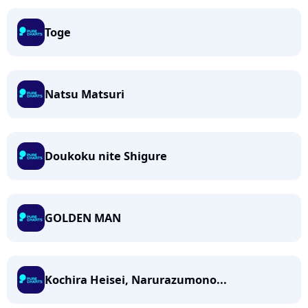
Toge
Natsu Matsuri
Doukoku nite Shigure
GOLDEN MAN
Kochira Heisei, Narurazumono...