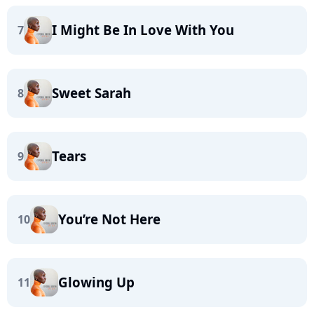
I Might Be In Love With You
7
Sweet Sarah
8
Tears
9
You’re Not Here
10
Glowing Up
11