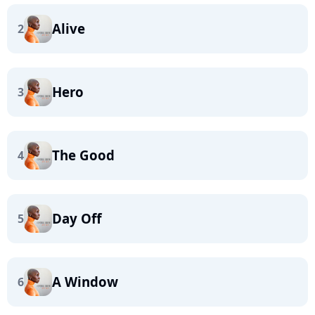
Alive
2
Hero
3
The Good
4
Day Off
5
A Window
6