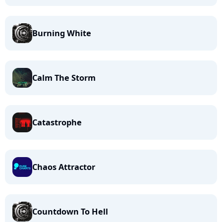
Burning White
Calm The Storm
Catastrophe
Chaos Attractor
Countdown To Hell