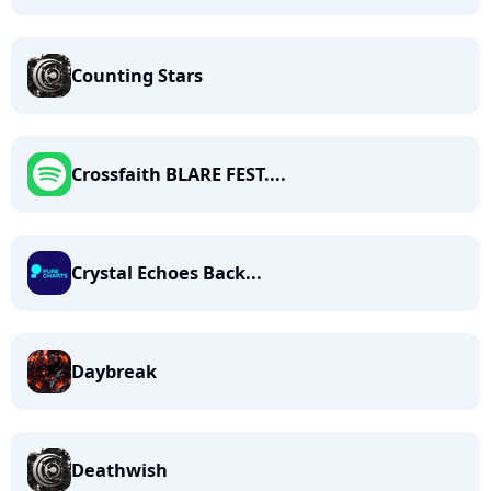
Counting Stars
Crossfaith BLARE FEST....
Crystal Echoes Back...
Daybreak
Deathwish