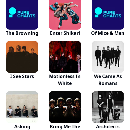
The Browning
Enter Shikari
Of Mice & Men
I See Stars
Motionless In
We Came As
White
Romans
Asking
Bring Me The
Architects