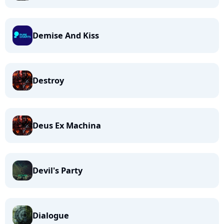
Demise And Kiss
Destroy
Deus Ex Machina
Devil's Party
Dialogue