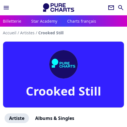
menu
newsletter
search
Billetterie
Star Academy
Charts français
Accueil
/
Artistes
/
Crooked Still
Crooked Still
Artiste
Albums & Singles