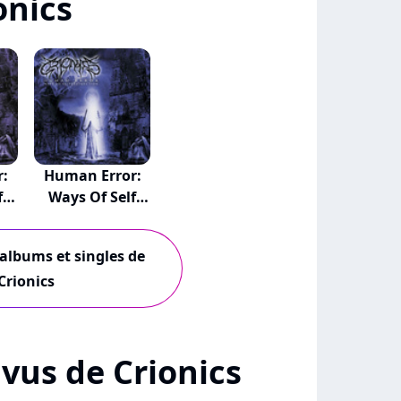
onics
r:
Human Error:
f
Ways Of Self
Des...
 albums et singles de
Crionics
+ vus de Crionics