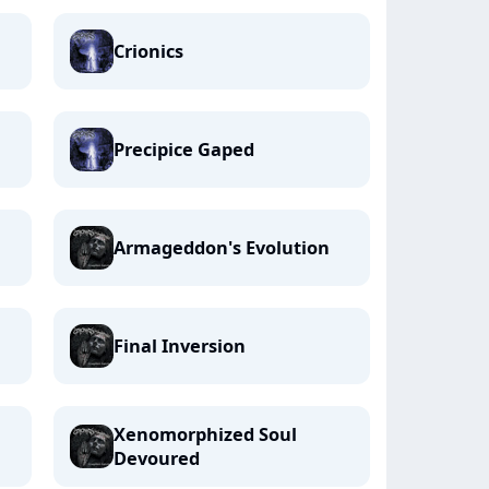
Crionics
Precipice Gaped
Armageddon's Evolution
Final Inversion
Xenomorphized Soul
Devoured