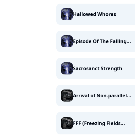
Hallowed Whores
Episode Of The Falling...
Sacrosanct Strength
Arrival of Non-parallel...
FFF (Freezing Fields...