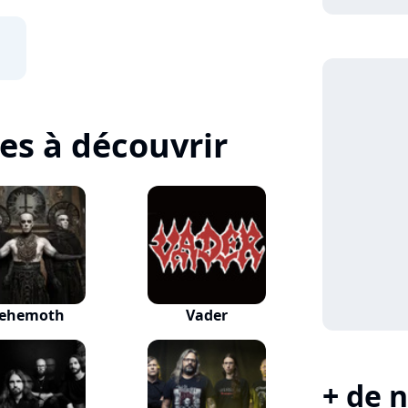
tes à découvrir
ehemoth
Vader
+ de n