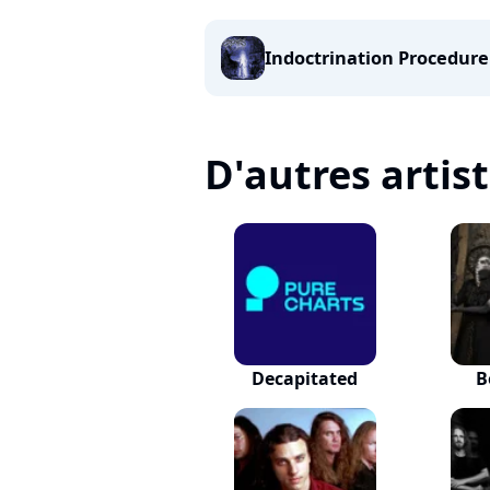
Indoctrination Procedure
D'autres artis
Decapitated
B