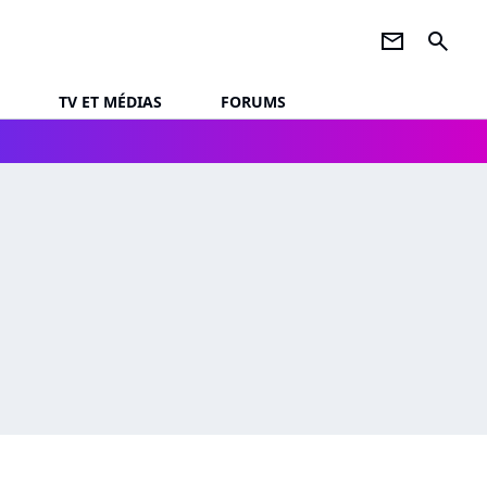
newsletter
search
TV ET MÉDIAS
FORUMS