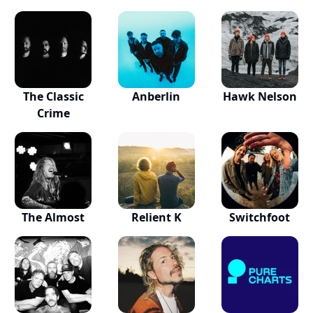
The Classic
Anberlin
Hawk Nelson
Crime
The Almost
Relient K
Switchfoot