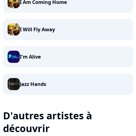
I Am Coming Home
I Will Fly Away
I'm Alive
Jazz Hands
D'autres artistes à
découvrir