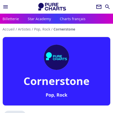
menu
newsletter
search
Billetterie
Star Academy
Charts français
Accueil
/
Artistes
/
Pop, Rock
/
Cornerstone
Cornerstone
Pop, Rock