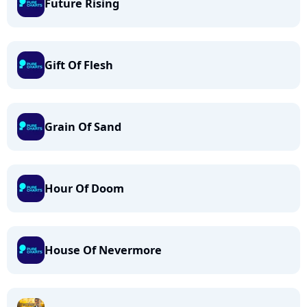
Future Rising
Gift Of Flesh
Grain Of Sand
Hour Of Doom
House Of Nevermore