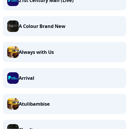
21st Century Man (Live)
A Colour Brand New
Always with Us
Arrival
Atulibambise