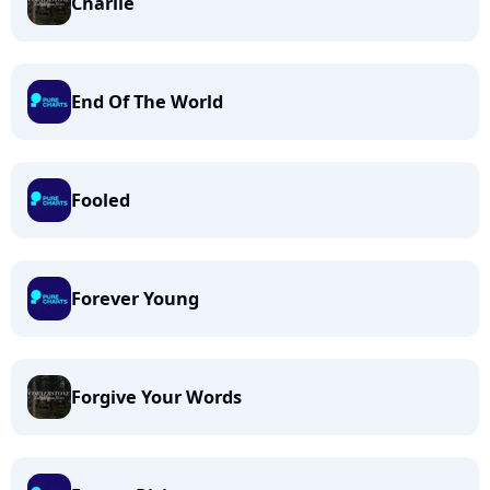
Charlie
End Of The World
Fooled
Forever Young
Forgive Your Words