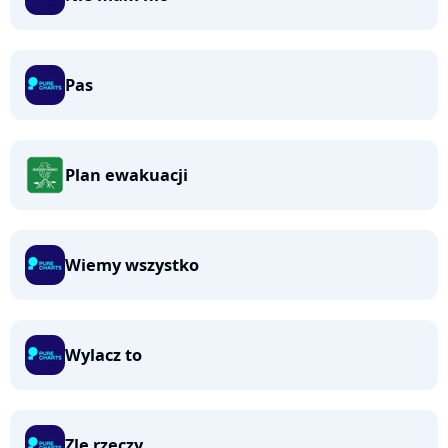
Pas
Plan ewakuacji
Wiemy wszystko
Wylacz to
Zle rzeczy