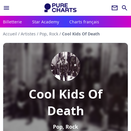
menu
newsletter
search
Billetterie
Star Academy
Charts français
Accueil
/
Artistes
/
Pop, Rock
/
Cool Kids Of Death
Cool Kids Of
Death
Pop, Rock