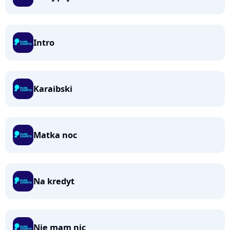
Intro
Karaibski
Matka noc
Na kredyt
Nie mam nic