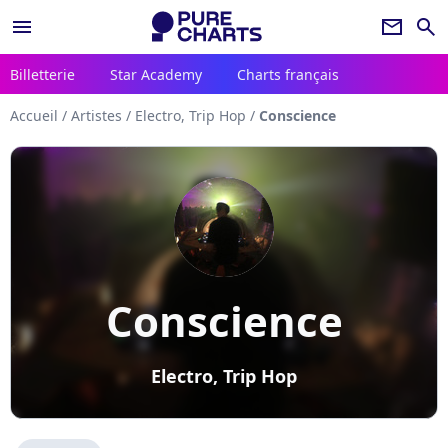
menu
newsletter
search
Billetterie
Star Academy
Charts français
Accueil
/
Artistes
/
Electro, Trip Hop
/
Conscience
Conscience
Electro, Trip Hop