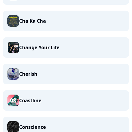
Cha Ka Cha
Change Your Life
Cherish
Coastline
Conscience