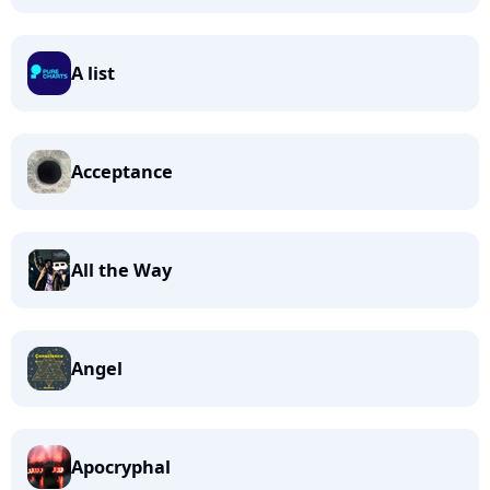
A list
Acceptance
All the Way
Angel
Apocryphal