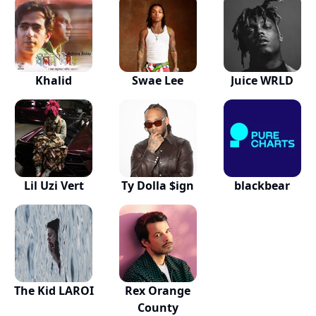
Khalid
Swae Lee
Juice WRLD
Lil Uzi Vert
Ty Dolla $ign
blackbear
The Kid LAROI
Rex Orange
County