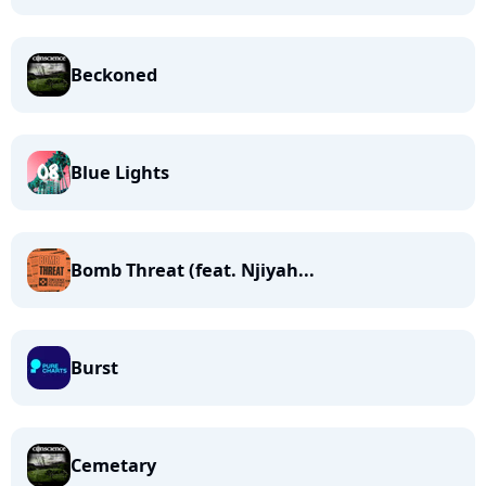
Beckoned
Blue Lights
Bomb Threat (feat. Njiyah...
Burst
Cemetary