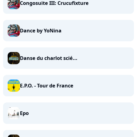
Congosuite III: Crucufixture
Dance by YoNina
Danse du charlot scié...
E.P.O. - Tour de France
Epo