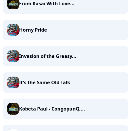
From Kasaï With Love...
Horny Pride
Invasion of the Greasy...
It's the Same Old Talk
Kobeta Paul - CongopunQ,...