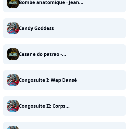
Bombe anatomique - Jean...
Candy Goddess
Cesar e do patrao -...
Congosuite I: Wap Dansé
Congosuite II: Corps...