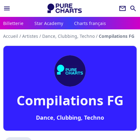
menu
newsletter
search
Billetterie
Star Academy
Charts français
Accueil
/
Artistes
/
Dance, Clubbing, Techno
/
Compilations FG
Compilations FG
Dance, Clubbing, Techno