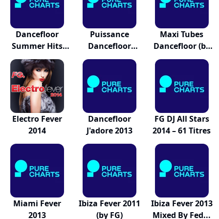
Dancefloor
Puissance
Maxi Tubes
Summer Hits
Dancefloor
Dancefloor (by
2013
Winter 2...
Fg)
Electro Fever
Dancefloor
FG DJ All Stars
2014
J'adore 2013
2014 – 61 Titres
Miami Fever
Ibiza Fever 2011
Ibiza Fever 2013
2013
(by FG)
Mixed By Fed...