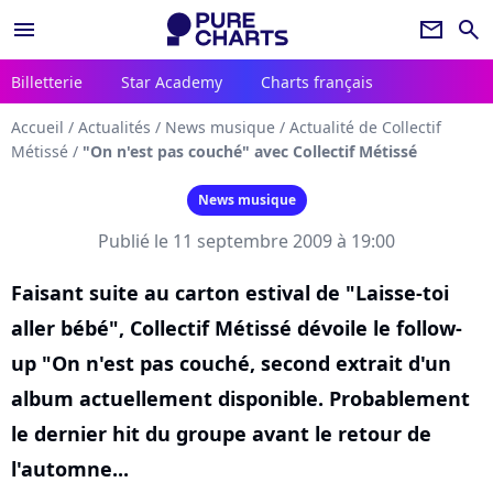
menu
newsletter
search
Billetterie
Star Academy
Charts français
Accueil
/
Actualités
/
News musique
/
Actualité de Collectif
Métissé
/
"On n'est pas couché" avec Collectif Métissé
News musique
Publié le 11 septembre 2009 à 19:00
Faisant suite au carton estival de "Laisse-toi
aller bébé", Collectif Métissé dévoile le follow-
up "On n'est pas couché, second extrait d'un
album actuellement disponible. Probablement
le dernier hit du groupe avant le retour de
l'automne...