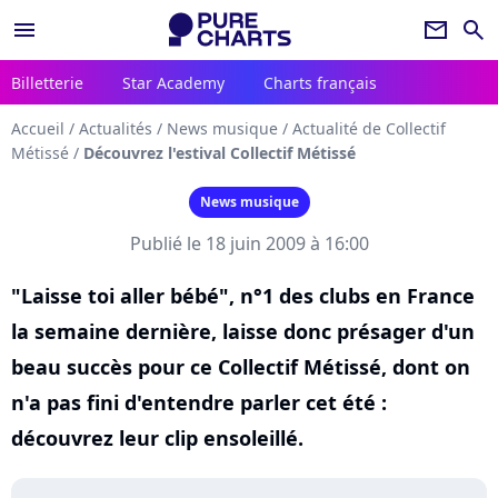
menu
newsletter
search
Billetterie
Star Academy
Charts français
Accueil
/
Actualités
/
News musique
/
Actualité de Collectif
Métissé
/
Découvrez l'estival Collectif Métissé
News musique
Publié le 18 juin 2009 à 16:00
"Laisse toi aller bébé", n°1 des clubs en France
la semaine dernière, laisse donc présager d'un
beau succès pour ce Collectif Métissé, dont on
n'a pas fini d'entendre parler cet été :
découvrez leur clip ensoleillé.