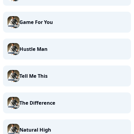
Game For You
Hustle Man
Tell Me This
The Difference
Natural High