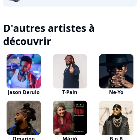
D'autres artistes à
découvrir
Jason Derulo
T-Pain
Ne-Yo
Omarion
Márió
B.o.B