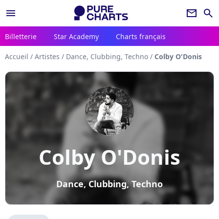
menu
newsletter
search
Billetterie
Star Academy
Charts français
Accueil
/
Artistes
/
Dance, Clubbing, Techno
/
Colby O'Donis
Colby O'Donis
Dance, Clubbing, Techno