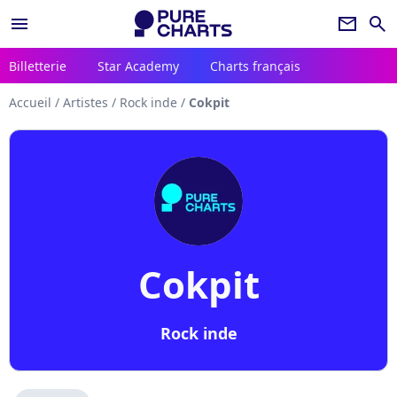
menu
newsletter
search
Billetterie
Star Academy
Charts français
Accueil
/
Artistes
/
Rock inde
/
Cokpit
Cokpit
Rock inde