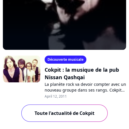
Découverte musicale
Cokpit : la musique de la pub
Nissan Qashqai
La planète rock va devoir compter avec un
nouveau groupe dans ses rangs. Cokpit
dévoilera en effet à partir du 14 avril
April 12, 2011
prochain, son premier EP "Break...
Toute l'actualité de Cokpit