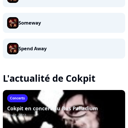
Someway
Spend Away
L'actualité de Cokpit
Concerts
Cokpit en concert au Bus Palladium
June 1, 2011