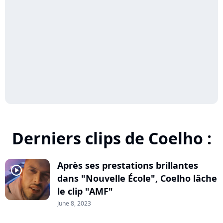
Derniers clips de Coelho :
Après ses prestations brillantes
player2
dans "Nouvelle École", Coelho lâche
le clip "AMF"
June 8, 2023