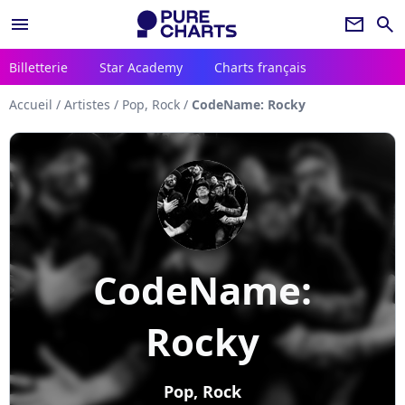
menu
newsletter
search
Billetterie
Star Academy
Charts français
Accueil
/
Artistes
/
Pop, Rock
/
CodeName: Rocky
CodeName:
Rocky
Pop, Rock