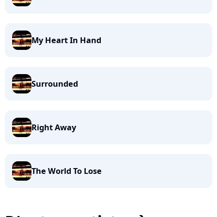
My Heart In Hand
Surrounded
Right Away
The World To Lose