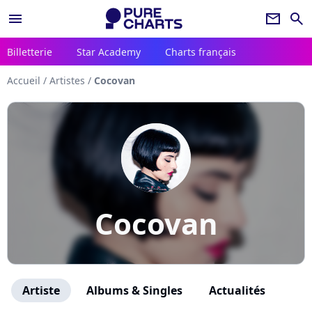
menu
newsletter
search
Billetterie
Star Academy
Charts français
Accueil
/
Artistes
/
Cocovan
Cocovan
Artiste
Albums & Singles
Actualités