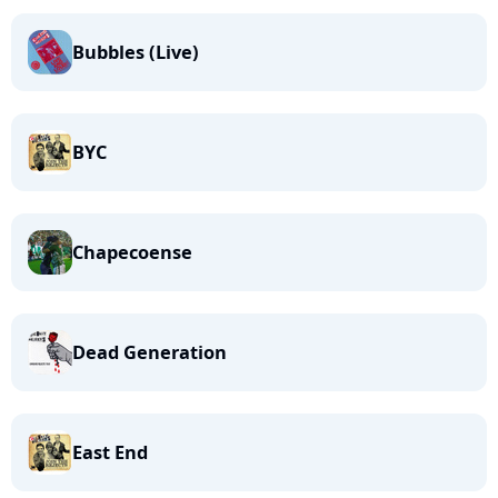
Bubbles (Live)
BYC
Chapecoense
Dead Generation
East End