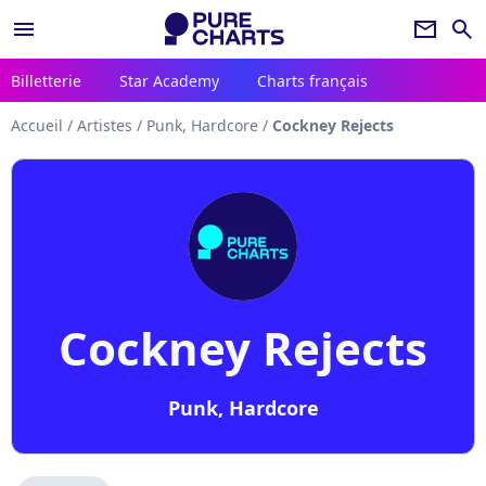
menu
newsletter
search
Billetterie
Star Academy
Charts français
Accueil
/
Artistes
/
Punk, Hardcore
/
Cockney Rejects
Cockney Rejects
Punk, Hardcore