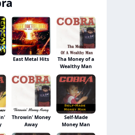
bra
East Metal Hits
Tha Money of a
Wealthy Man
n'
Throwin' Money
Self-Made
y
Away
Money Man