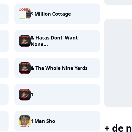
$ Million Cottage
& Hatas Dont' Want
None...
& Tha Whole Nine Yards
1
1 Man Sho
+ de n