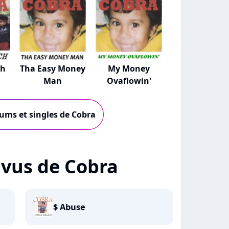
ch
Tha Easy Money
My Money
Man
Ovaflowin'
bums et singles de Cobra
+ vus de Cobra
$ Abuse