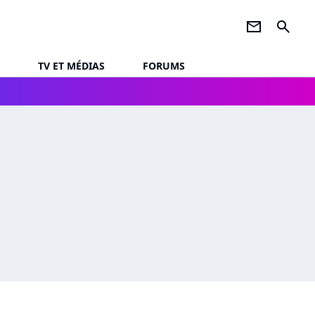
newsletter
search
TV ET MÉDIAS
FORUMS