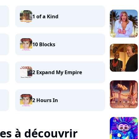
1 of a Kind
10 Blocks
2 Expand My Empire
2 Hours In
tes à découvrir