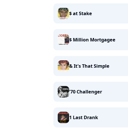
$ at Stake
$ Million Mortgagee
& It's That Simple
'70 Challenger
1 Last Drank