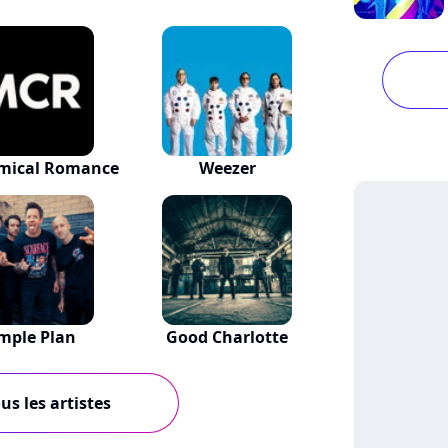
mical Romance
Weezer
mple Plan
Good Charlotte
us les artistes