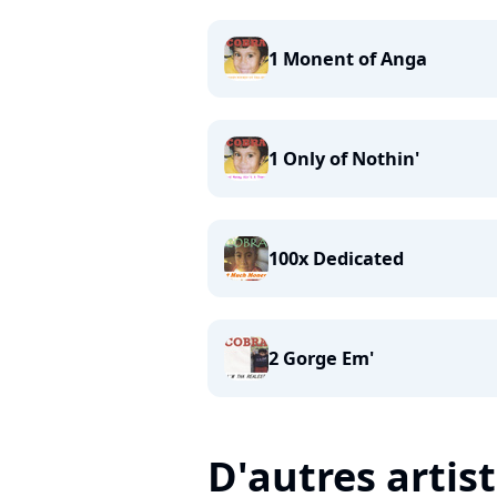
1 Monent of Anga
1 Only of Nothin'
100x Dedicated
2 Gorge Em'
D'autres artis