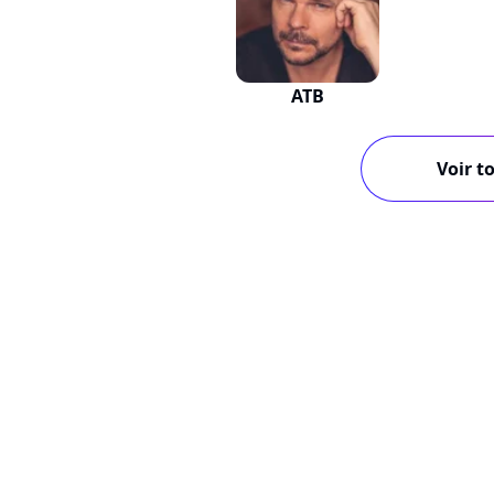
ATB
Voir to