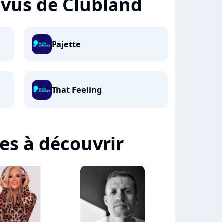
+ vus de Clubland
Pajette
That Feeling
tes à découvrir