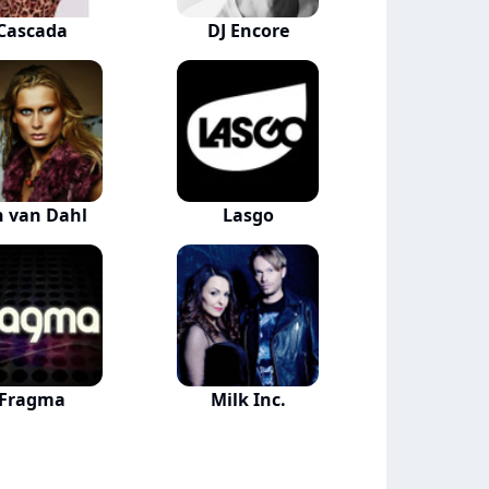
Cascada
DJ Encore
n van Dahl
Lasgo
Fragma
Milk Inc.