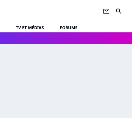
newsletter
search
TV ET MÉDIAS
FORUMS