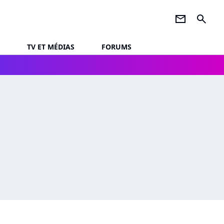
newsletter
search
TV ET MÉDIAS
FORUMS