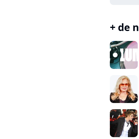
+ de n