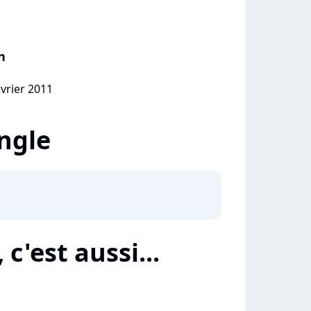
n
évrier 2011
ingle
c'est aussi...