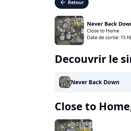
arrow_left
Retour
Never Back Dow
Close to Home
Date de sortie: 15 f
Decouvrir le s
Never Back Down
Close to Home, 