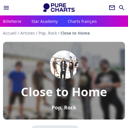
menu
newsletter
search
Billetterie
Star Academy
Charts français
Accueil
/
Artistes
/
Pop, Rock
/
Close to Home
Close to Home
Pop, Rock