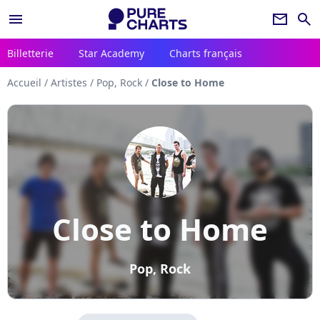
menu
newsletter
search
Billetterie
Star Academy
Charts français
Accueil
/
Artistes
/
Pop, Rock
/
Close to Home
Close to Home
Pop, Rock