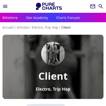
menu
newsletter
search
Billetterie
Star Academy
Charts français
Accueil
/
Artistes
/
Electro, Trip Hop
/
Client
Client
Electro, Trip Hop