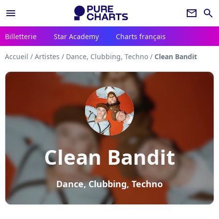
menu
newsletter
search
Billetterie
Star Academy
Charts français
Accueil
/
Artistes
/
Dance, Clubbing, Techno
/
Clean Bandit
Clean Bandit
Dance, Clubbing, Techno