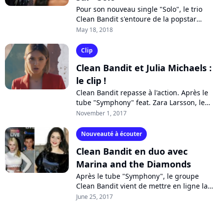
Pour son nouveau single "Solo", le trio
Clean Bandit s'entoure de la popstar
Demi Lovato et signe un nouveau tube en
May 18, 2018
puissance... au double sens caché....
Clip
Clean Bandit et Julia Michaels :
le clip !
Clean Bandit repasse à l'action. Après le
tube "Symphony" feat. Zara Larsson, le
groupe britannique revient en
November 1, 2017
compagnie de la chanteuse américaine
Julia...
Nouveauté à écouter
Clean Bandit en duo avec
Marina and the Diamonds
Après le tube "Symphony", le groupe
Clean Bandit vient de mettre en ligne la
version studio de "Disconnect" en duo
June 25, 2017
avec Marina and the Diamonds, et que...