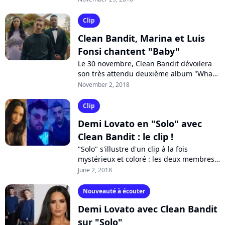
Marina and the Diamonds, le trio
britannique...
Clip
Clean Bandit, Marina et Luis
Fonsi chantent "Baby"
Le 30 novembre, Clean Bandit dévoilera
son très attendu deuxième album "What
Is Love ?". Entre les tubes "Symphony",
November 2, 2018
"Rockabye" et "Solo", le public pourra...
Clip
Demi Lovato en "Solo" avec
Clean Bandit : le clip !
"Solo" s'illustre d'un clip à la fois
mystérieux et coloré : les deux membres
masculins Clean Bandit jouent les savants
June 2, 2018
fou alors que Grace Chatto campe...
Nouveauté à écouter
Demi Lovato avec Clean Bandit
sur "Solo"