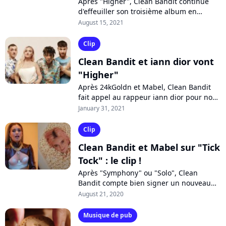
Après "Higher", Clean Bandit continue
d'effeuiller son troisième album en
préparation. Sur "Drive", le trio fait appel
August 15, 2021
au DJ allemand Topic et au chanteur...
Clip
Clean Bandit et iann dior vont
"Higher"
Après 24kGoldn et Mabel, Clean Bandit
fait appel au rappeur iann dior pour nous
emmener "Higher". Découvrez leur single
January 31, 2021
et son clip dépaysant sur Pure...
Clip
Clean Bandit et Mabel sur "Tick
Tock" : le clip !
Après "Symphony" ou "Solo", Clean
Bandit compte bien signer un nouveau
tube grâce à "Tick Tock", single partagé
August 21, 2020
avec Mabel et 24kGoldn. Découvrez le
clip...
Musique de pub