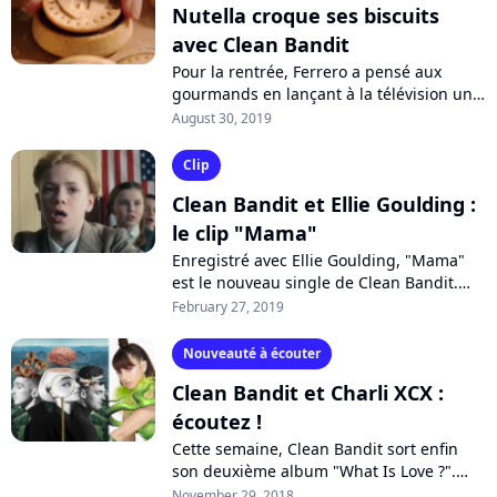
Nutella croque ses biscuits
avec Clean Bandit
Pour la rentrée, Ferrero a pensé aux
gourmands en lançant à la télévision une
nouvelle publicité pour ses Nutella
August 30, 2019
Biscuits. La musique de la pub ? C'est...
Clip
Clean Bandit et Ellie Goulding :
le clip "Mama"
Enregistré avec Ellie Goulding, "Mama"
est le nouveau single de Clean Bandit.
Pour son clip, le groupe anglais a voulu
February 27, 2019
raconter l'histoire d'un petit...
Nouveauté à écouter
Clean Bandit et Charli XCX :
écoutez !
Cette semaine, Clean Bandit sort enfin
son deuxième album "What Is Love ?".
Après des titres avec Demi Lovato ou
November 29, 2018