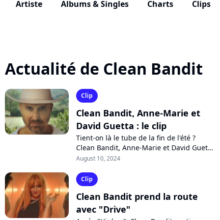
Artiste
Albums & Singles
Charts
Clips
Actualité de Clean Bandit
Clip
Clean Bandit, Anne-Marie et
David Guetta : le clip
Tient-on là le tube de la fin de l'été ?
Clean Bandit, Anne-Marie et David Guetta
unissent leurs forces sur "Cry Baby", un
August 10, 2024
nouveau single électro paré...
Clip
Clean Bandit prend la route
avec "Drive"