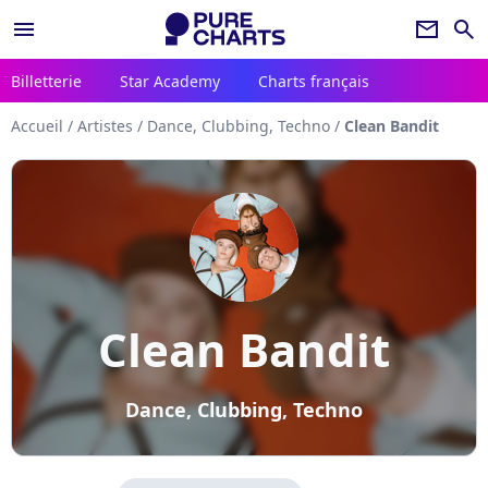
menu
newsletter
search
Billetterie
Star Academy
Charts français
Accueil
/
Artistes
/
Dance, Clubbing, Techno
/
Clean Bandit
Clean Bandit
Dance, Clubbing, Techno