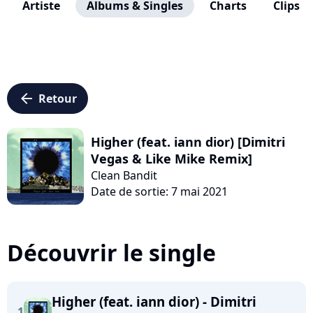
Artiste
Albums & Singles
Charts
Clips
arrow_left
Retour
Higher (feat. iann dior) [Dimitri
Vegas & Like Mike Remix]
Clean Bandit
Date de sortie: 7 mai 2021
Découvrir le single
Higher (feat. iann dior) - Dimitri
1