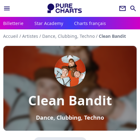
menu
newsletter
search
Billetterie
Star Academy
Charts français
Accueil
/
Artistes
/
Dance, Clubbing, Techno
/
Clean Bandit
Clean Bandit
Dance, Clubbing, Techno