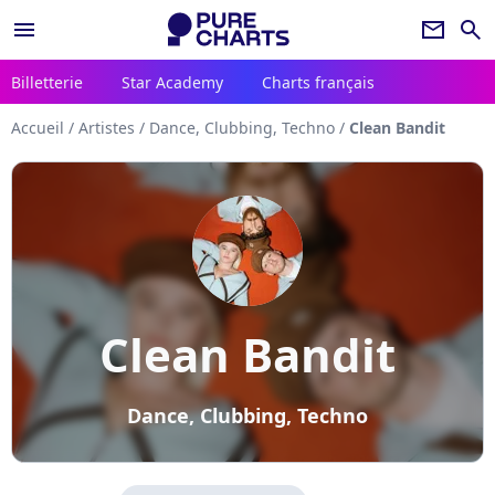
menu
newsletter
search
Billetterie
Star Academy
Charts français
Accueil
/
Artistes
/
Dance, Clubbing, Techno
/
Clean Bandit
Clean Bandit
Dance, Clubbing, Techno