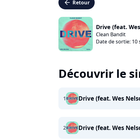
arrow_left
Retour
Drive (feat. Wes
Clean Bandit
Date de sortie: 1
Découvrir le s
Drive (feat. Wes Nels
1
Drive (feat. Wes Nels
2