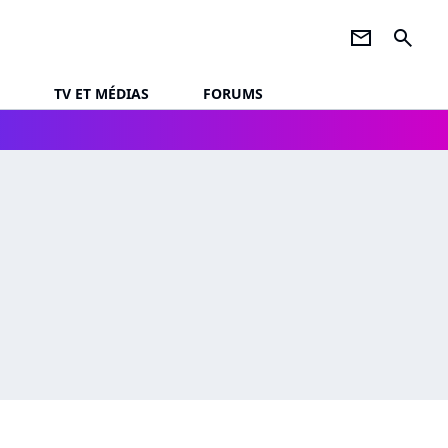
newsletter
search
TV ET MÉDIAS
FORUMS