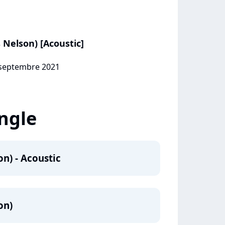
 Nelson) [Acoustic]
0 septembre 2021
ingle
on) - Acoustic
on)