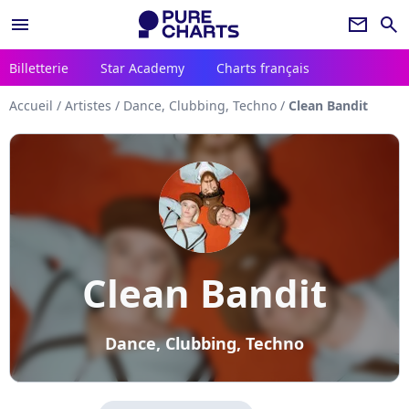
menu
newsletter
search
Billetterie
Star Academy
Charts français
Accueil
/
Artistes
/
Dance, Clubbing, Techno
/
Clean Bandit
Clean Bandit
Dance, Clubbing, Techno