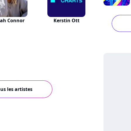
rah Connor
Kerstin Ott
us les artistes