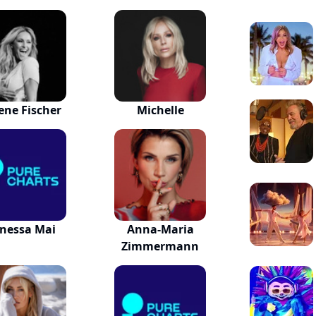
ene Fischer
Michelle
nessa Mai
Anna-Maria
Zimmermann