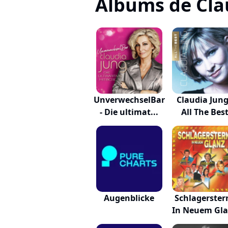
Albums de Cla
UnverwechselBar
Claudia Jung
- Die ultimat...
All The Bes
Augenblicke
Schlagerster
In Neuem Gl