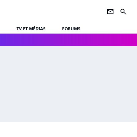
newsletter
search
TV ET MÉDIAS
FORUMS