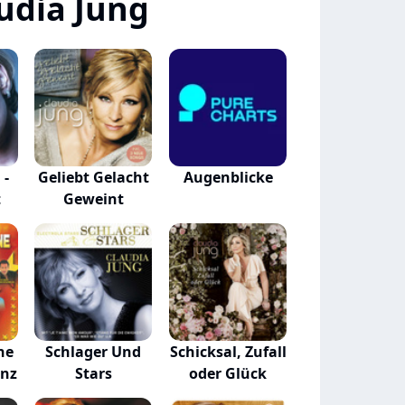
udia Jung
 -
Geliebt Gelacht
Augenblicke
t
Geweint
ne
Schlager Und
Schicksal, Zufall
anz
Stars
oder Glück