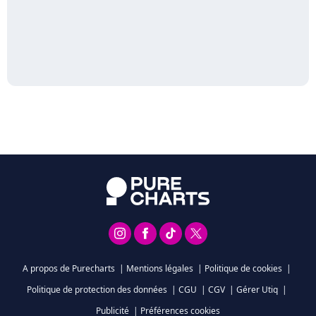
A propos de Purecharts
|
Mentions légales
|
Politique de cookies
|
Politique de protection des données
|
CGU
|
CGV
|
Gérer Utiq
|
Publicité
|
Préférences cookies