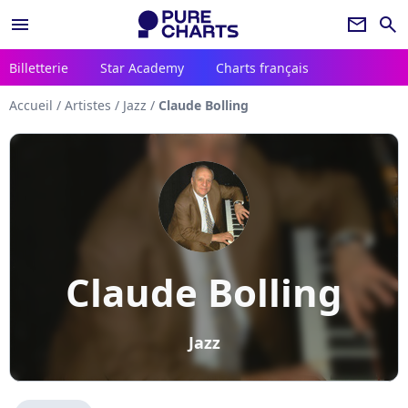
menu
newsletter
search
Billetterie
Star Academy
Charts français
Accueil
/
Artistes
/
Jazz
/
Claude Bolling
Claude Bolling
Jazz