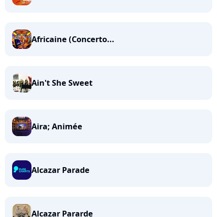
Africaine (Concerto...
Ain't She Sweet
Aira; Animée
Alcazar Parade
Alcazar Pararde