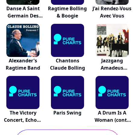
Danse A Saint
Ragtime Bolling
J'ai Rendez-Vous
Germain Des
& Boogie
Avec Vous
Prés
Alexander's
Chantons
Jazzgang
Ragtime Band
Claude Bolling
Amadeus
Mozart
The Victory
Paris Swing
A Drum Is A
Concert, Echoes
Woman (conte
O...
Musi...