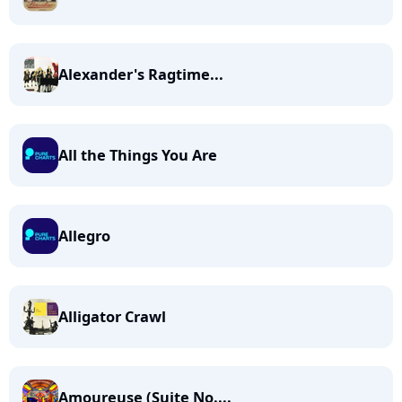
Alexander's Ragtime...
All the Things You Are
Allegro
Alligator Crawl
Amoureuse (Suite No....