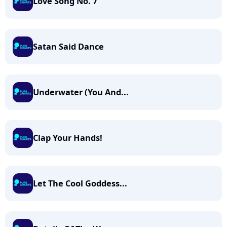
Love Song No. 7
Satan Said Dance
Underwater (You And...
Clap Your Hands!
Let The Cool Goddess...