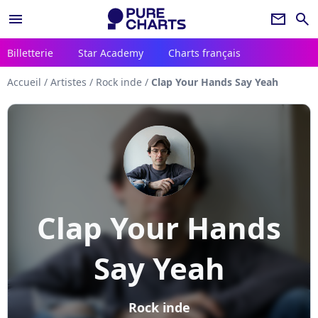
menu
newsletter
search
Billetterie
Star Academy
Charts français
Accueil
/
Artistes
/
Rock inde
/
Clap Your Hands Say Yeah
Clap Your Hands
Say Yeah
Rock inde