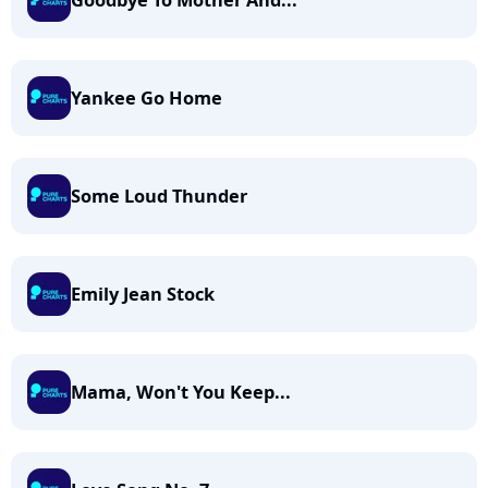
Goodbye To Mother And...
Yankee Go Home
Some Loud Thunder
Emily Jean Stock
Mama, Won't You Keep...