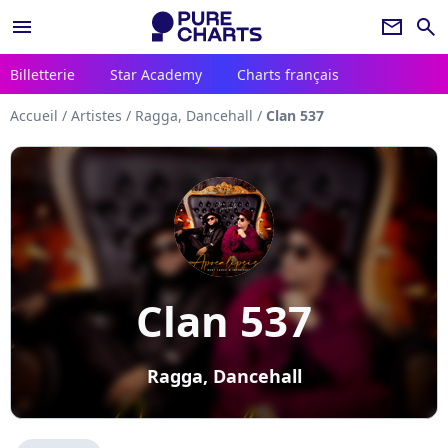
menu
newsletter
search
Billetterie
Star Academy
Charts français
Accueil
/
Artistes
/
Ragga, Dancehall
/
Clan 537
Clan 537
Ragga, Dancehall