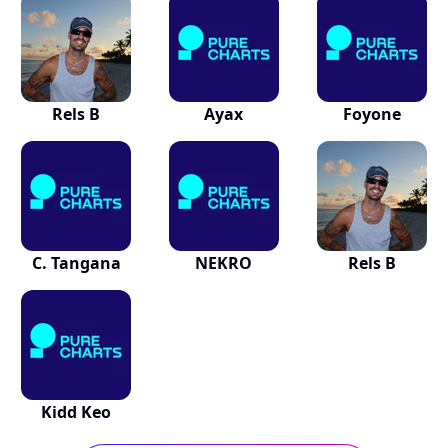
Rels B
Ayax
Foyone
C. Tangana
NEKRO
Rels B
Kidd Keo