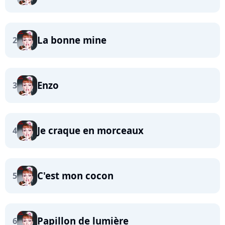
La bonne mine
2
Enzo
3
Je craque en morceaux
4
C'est mon cocon
5
Papillon de lumière
6