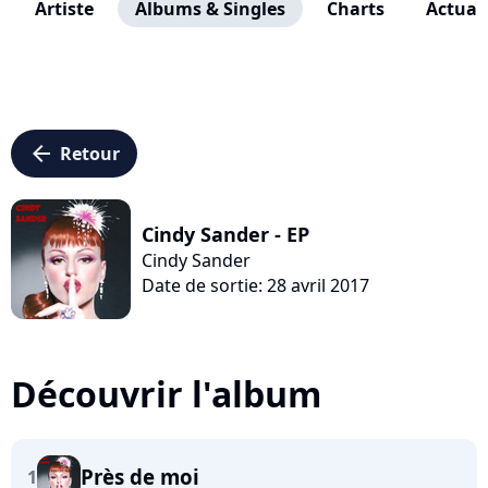
Artiste
Albums & Singles
Charts
Actuali
arrow_left
Retour
Cindy Sander - EP
Cindy Sander
Date de sortie: 28 avril 2017
Découvrir l'album
Près de moi
1