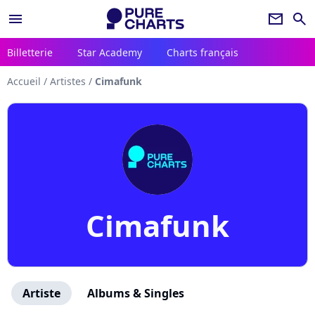
menu
newsletter
search
Billetterie
Star Academy
Charts français
Accueil
/
Artistes
/
Cimafunk
Cimafunk
Artiste
Albums & Singles