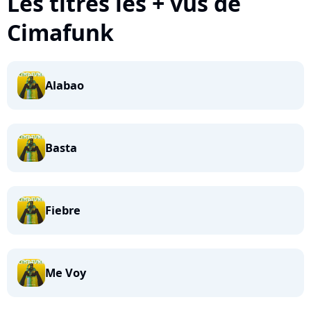
Les titres les + vus de
Cimafunk
Alabao
Basta
Fiebre
Me Voy