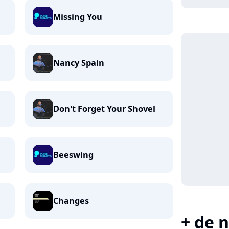
Missing You
Nancy Spain
Don't Forget Your Shovel
Beeswing
Changes
+ de n