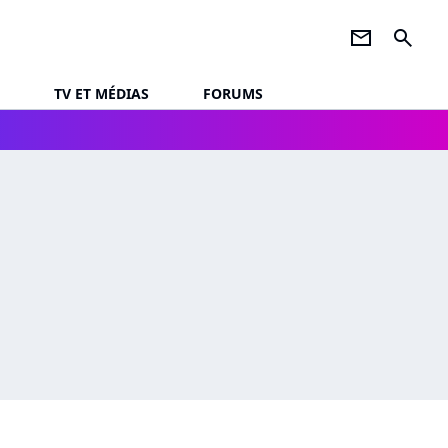
newsletter
search
TV ET MÉDIAS
FORUMS