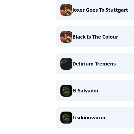
Joxer Goes To Stuttgart
Black Is The Colour
Delirium Tremens
El Salvador
Lisdoonvarna