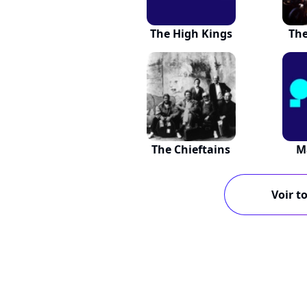
The High Kings
The
The Chieftains
M
Voir to