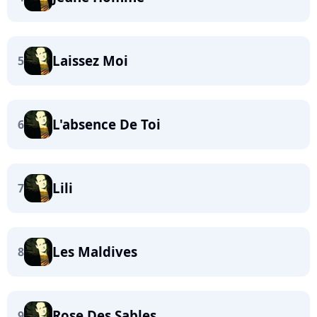
Laissez Moi
5
L'absence De Toi
6
Lili
7
Les Maldives
8
Rose Des Sables
9