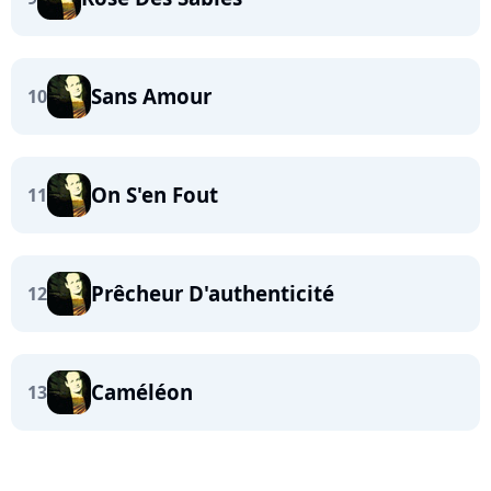
Sans Amour
10
On S'en Fout
11
Prêcheur D'authenticité
12
Caméléon
13