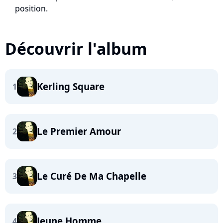
position.
Découvrir l'album
Kerling Square
1
Le Premier Amour
2
Le Curé De Ma Chapelle
3
Jeune Homme
4