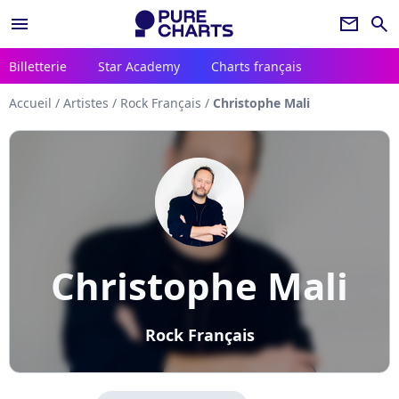
menu
newsletter
search
Billetterie
Star Academy
Charts français
Accueil
/
Artistes
/
Rock Français
/
Christophe Mali
Christophe Mali
Rock Français