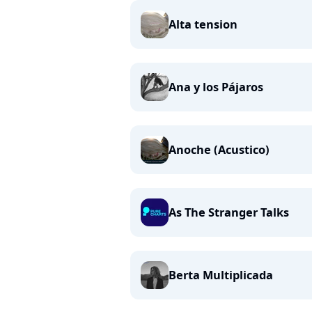
Alta tension
Ana y los Pájaros
Anoche (Acustico)
As The Stranger Talks
Berta Multiplicada