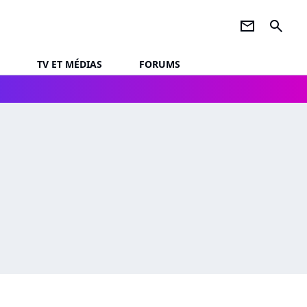
newsletter
search
TV ET MÉDIAS
FORUMS