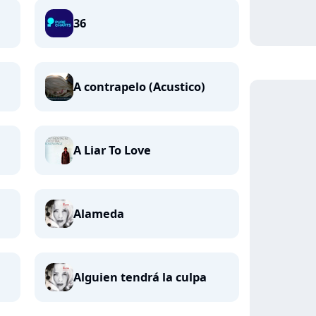
36
A contrapelo (Acustico)
A Liar To Love
Alameda
Alguien tendrá la culpa