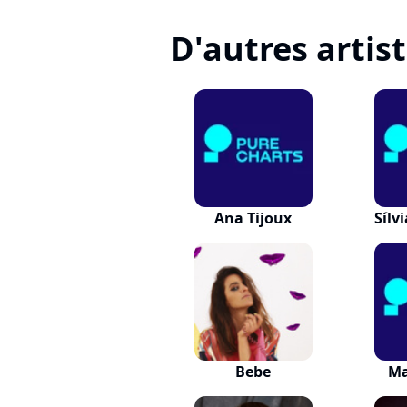
D'autres artis
Ana Tijoux
Sílv
Bebe
Ma