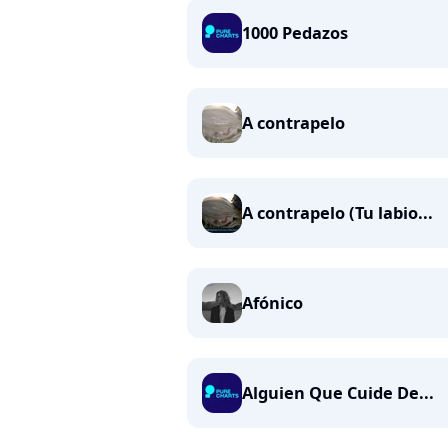
1000 Pedazos
A contrapelo
A contrapelo (Tu labio...
Afónico
Alguien Que Cuide De...