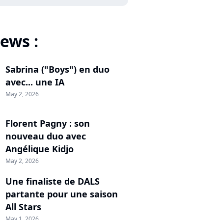
ews :
Sabrina ("Boys") en duo
avec... une IA
May 2, 2026
Florent Pagny : son
nouveau duo avec
Angélique Kidjo
May 2, 2026
Une finaliste de DALS
partante pour une saison
All Stars
May 1, 2026