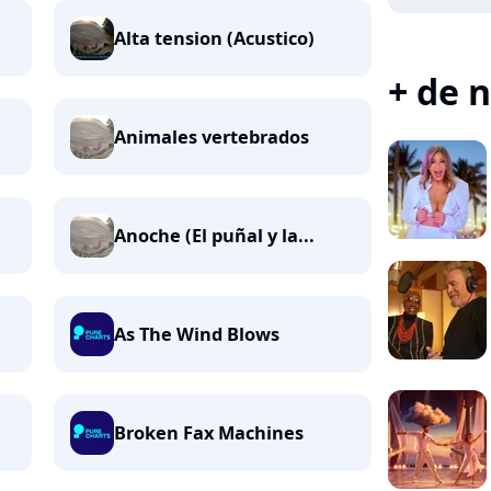
Alta tension (Acustico)
+ de n
Animales vertebrados
Anoche (El puñal y la...
As The Wind Blows
Broken Fax Machines