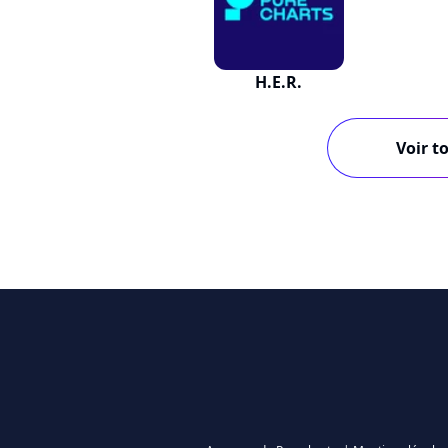
H.E.R.
Voir to