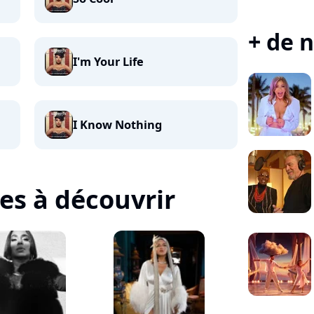
+ de n
I'm Your Life
I Know Nothing
tes à découvrir