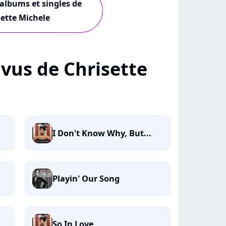
 albums et singles de
sette Michele
+ vus de Chrisette
I Don't Know Why, But...
Playin' Our Song
So In Love