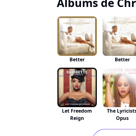
Albums de Chr
Better
Better
Let Freedom
The Lyricists
Reign
Opus