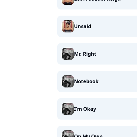
Unsaid
Mr. Right
Notebook
I'm Okay
On My Own