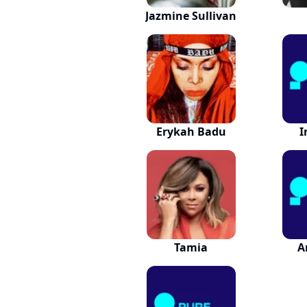
Jazmine Sullivan
Erykah Badu
I
Tamia
A