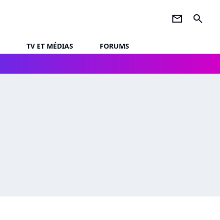
newsletter
search
TV ET MÉDIAS
FORUMS