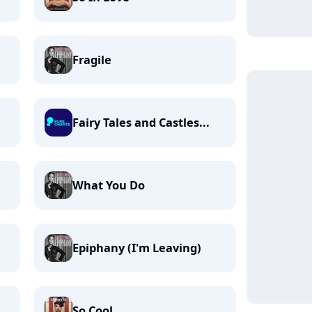
Fragile
Fairy Tales and Castles...
What You Do
Epiphany (I'm Leaving)
So Cool