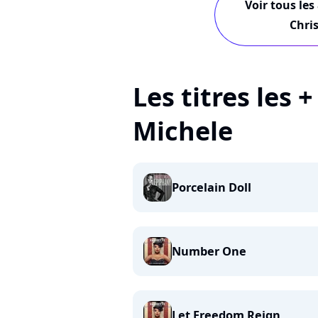
Voir tous les
Chri
Les titres les 
Michele
Porcelain Doll
Number One
Let Freedom Reign