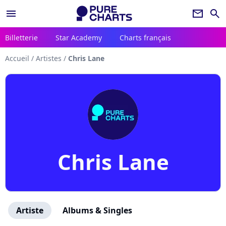
menu
newsletter
search
Billetterie
Star Academy
Charts français
Accueil
/
Artistes
/
Chris Lane
Chris Lane
Artiste
Albums & Singles