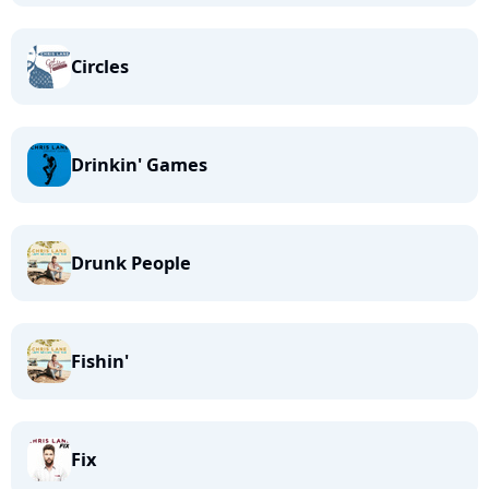
Circles
Drinkin' Games
Drunk People
Fishin'
Fix