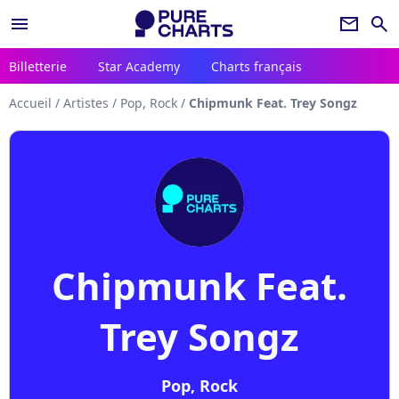
menu
newsletter
search
Billetterie
Star Academy
Charts français
Accueil
/
Artistes
/
Pop, Rock
/
Chipmunk Feat. Trey Songz
Chipmunk Feat.
Trey Songz
Pop, Rock