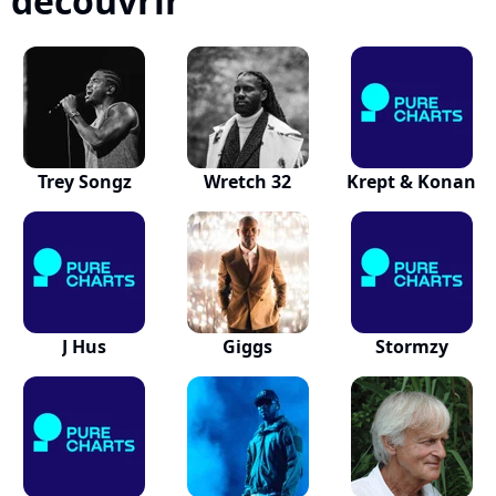
découvrir
Trey Songz
Wretch 32
Krept & Konan
J Hus
Giggs
Stormzy