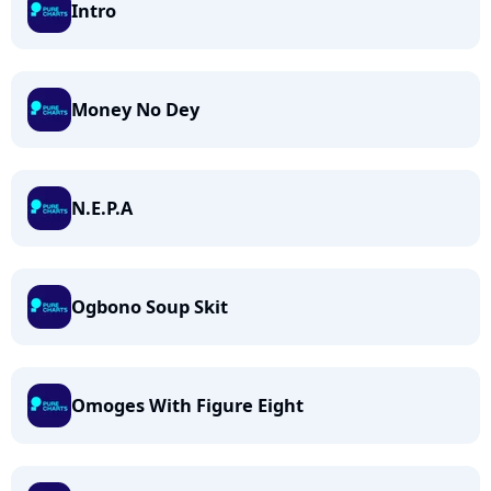
Intro
Money No Dey
N.E.P.A
Ogbono Soup Skit
Omoges With Figure Eight