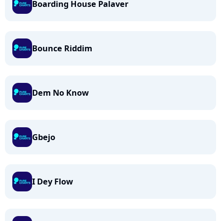
Boarding House Palaver
Bounce Riddim
Dem No Know
Gbejo
I Dey Flow