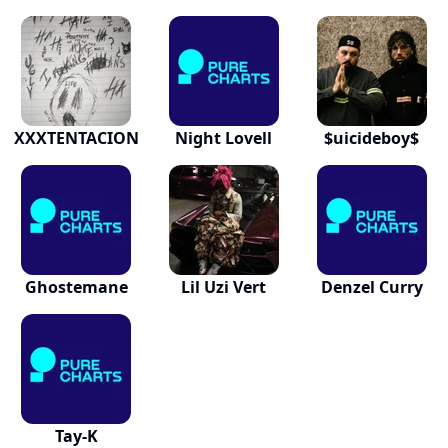
XXXTENTACION
Night Lovell
$uicideboy$
Ghostemane
Lil Uzi Vert
Denzel Curry
Tay-K