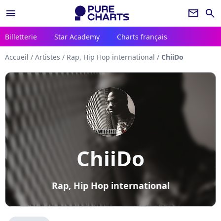
menu
newsletter
search
Billetterie
Star Academy
Charts français
Accueil
/
Artistes
/
Rap, Hip Hop international
/
ChiiDo
ChiiDo
Rap, Hip Hop international