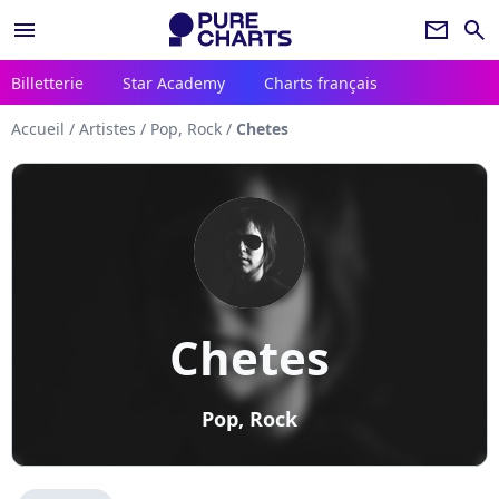
menu
newsletter
search
Billetterie
Star Academy
Charts français
Accueil
/
Artistes
/
Pop, Rock
/
Chetes
Chetes
Pop, Rock