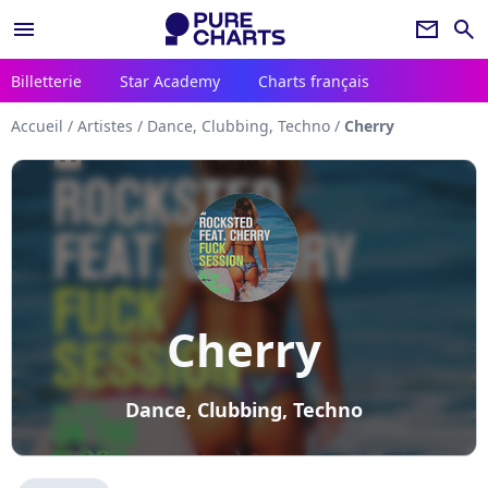
menu
newsletter
search
Billetterie
Star Academy
Charts français
Accueil
/
Artistes
/
Dance, Clubbing, Techno
/
Cherry
Cherry
Dance, Clubbing, Techno