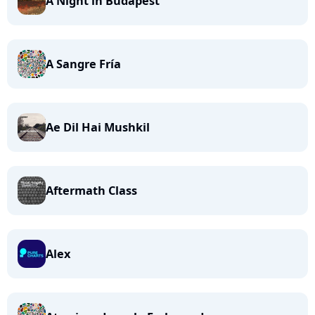
A Night in Budapest
A Sangre Fría
Ae Dil Hai Mushkil
Aftermath Class
Alex