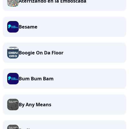
Aterrizando en la Emboscada
Besame
Boogie On Da Floor
Bum Bum Bam
By Any Means