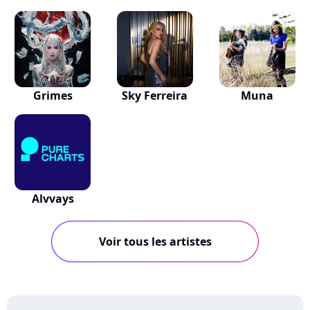
Grimes
Sky Ferreira
Muna
Alvvays
Voir tous les artistes