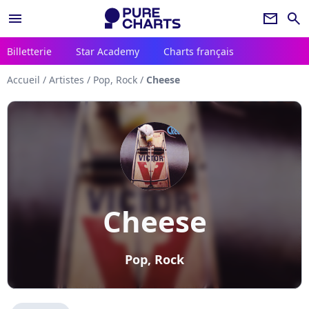
menu
newsletter
search
Billetterie
Star Academy
Charts français
Accueil
/
Artistes
/
Pop, Rock
/
Cheese
Cheese
Pop, Rock