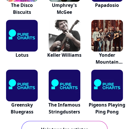
The Disco
Umphrey's
Papadosio
Biscuits
McGee
Lotus
Keller Williams
Yonder
Mountain
String Band
Greensky
The Infamous
Pigeons Playing
Bluegrass
Stringdusters
Ping Pong