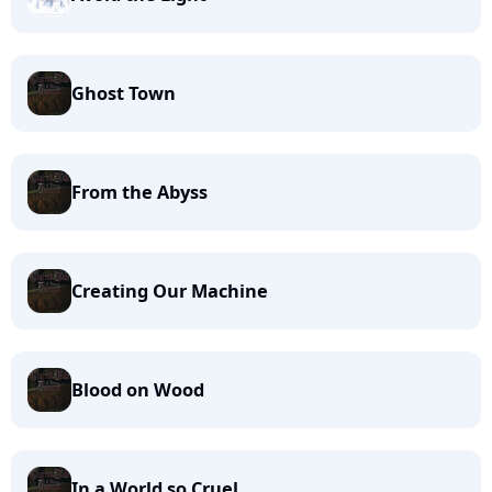
Ghost Town
From the Abyss
Creating Our Machine
Blood on Wood
In a World so Cruel