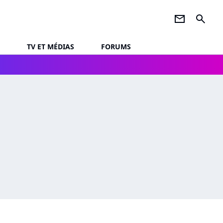
newsletter
search
TV ET MÉDIAS
FORUMS