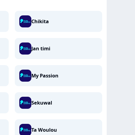
Chikita
Jan timi
My Passion
Sekuwal
Ta Woulou