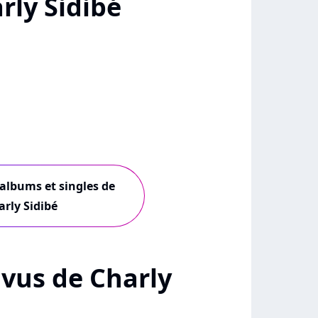
rly Sidibé
 albums et singles de
arly Sidibé
+ vus de Charly