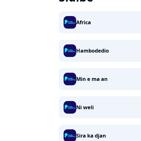
Africa
Hambodedio
Min e ma an
Ni weli
Sira ka djan