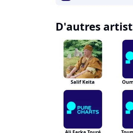
D'autres artis
Salif Keita
Oum
Ali Farka Touré
Toum