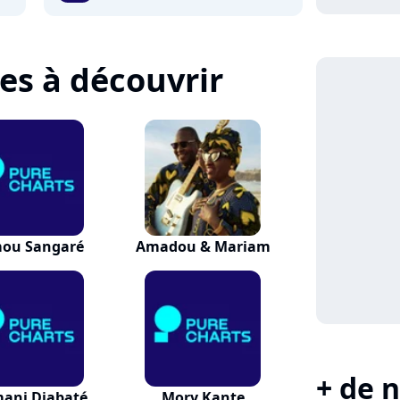
tes à découvrir
ou Sangaré
Amadou & Mariam
+ de n
ani Diabaté
Mory Kante