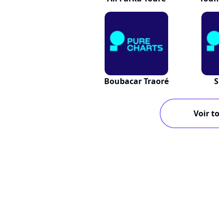
Boubacar Traoré
S
Voir to