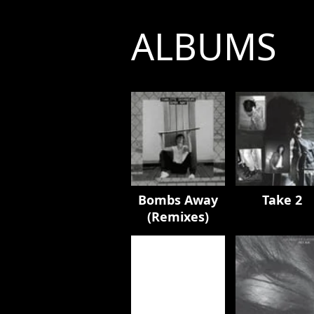
ALBUMS
Bombs Away
Take 2
(Remixes)