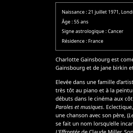
Naissance :
21 juillet 1971, Lon
Âge :
55 ans
Signe astrologique :
Cancer
Résidence :
France
Charlotte Gainsbourg est comé
Gainsbourg
et de jane birkin 
Elevée dans une famille d’artis
très tôt au piano et à la peintur
débuts dans le cinéma aux cô
Paroles et musiques
. Eclectique
une chanson avec son père, (
L
se fait un nom lorsqu’elle inca
L’Effrontée
de Claude Miller. So