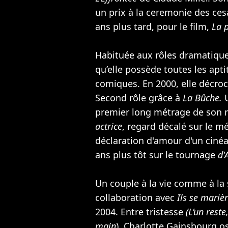
un prix à la ceremonie des ce
ans plus tard, pour le film,
La p
Habituée aux rôles dramatique
qu’elle possède toutes les apt
comiques. En 2000, elle décro
Second rôle grâce à
La Bûche.
U
premier long métrage de son m
actrice
, regard décalé sur le m
déclaration d'amour d'un ciné
ans plus tôt sur le tournage
d'
Un couple à la vie comme à la 
collaboration avec
Ils se mariè
2004. Entre tristesse
(L’un reste
main
), Charlotte Gainsbourg o