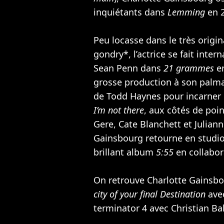
inquiétants dans
Lemming
en 2
Peu locasse dans le très origi
gondry*, l’actrice se fait inter
Sean Penn
dans
21 grammes
en
grosse production à son palmar
de Todd Haynes pour incarner 
I’m not there
, aux côtés de po
Gere
,
Cate Blanchett
et
Julian
Gainsbourg retourne en studio
brillant album
5:55
en collabor
On retrouve Charlotte Gainsbo
city of your final Destination
ave
terminator 4 avec
Christian Ba