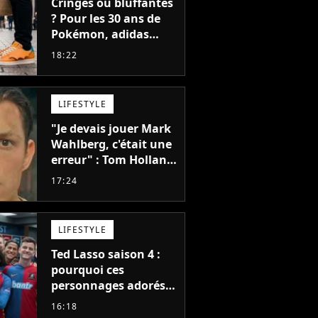
Cringes ou bluffantes
? Pour les 30 ans de
Pokémon, adidas
dévoile une énorme
18:22
collection de sneakers
et je ne sais pas quoi
en penser
LIFESTYLE
"Je devais jouer Mark
Wahlberg, c'était une
erreur" : Tom Holland,
la star de Spider-Man,
17:24
ne referait pas ce
blockbuster
LIFESTYLE
Ted Lasso saison 4 :
pourquoi ces
personnages adorés
des fans ne sont pas
16:18
dans la suite ?