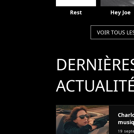
Rest
Hey Joe
VOIR TOUS LE
DERNIÈRE
ACTUALIT
Charl
musi
19 sept