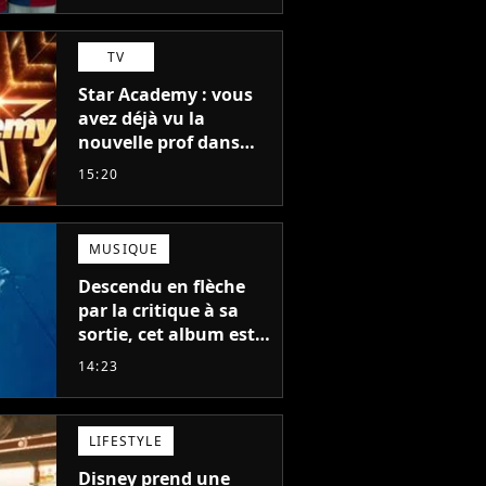
TV
Star Academy : vous
avez déjà vu la
nouvelle prof dans
The Voice et aux
15:20
Enfoirés
MUSIQUE
Descendu en flèche
par la critique à sa
sortie, cet album est
en train de devenir le
14:23
plus populaire de son
auteur
LIFESTYLE
Disney prend une