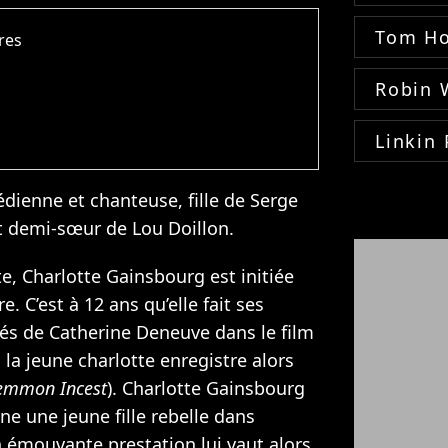
Tom Ho
dres
Robin 
Linkin 
dienne et chanteuse, fille de
Serge
et demi-sœur de
Lou Doillon
.
te, Charlotte Gainsbourg est initiée
e. C’est à 12 ans qu’elle fait ses
tés de
Catherine Deneuve
dans le film
, la jeune charlotte enregistre alors
emmon Incest
). Charlotte Gainsbourg
rne une jeune fille rebelle dans
n émouvante prestation lui vaut alors