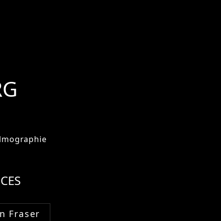
RG
ilmographie
CES
n Fraser