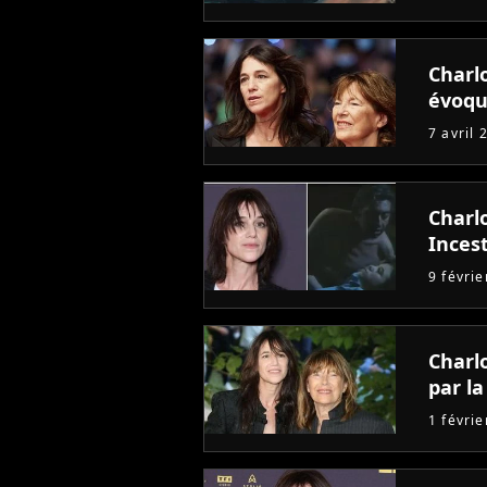
Charl
évoqu
7 avril 
Charl
Inces
9 févri
Charl
par l
1 févri