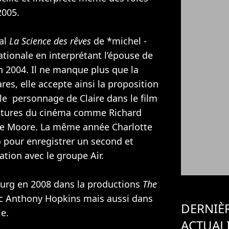
005.
nal
La Science des rêves
de *michel -
nationale en interprétant l’épouse de
 2004. Il ne manque plus que la
es, elle accepte ainsi la proposition
le personnage de Claire dans le film
intures du cinéma comme
Richard
ne Moore
. La même année Charlotte
 pour enregistrer un second et
ation avec le groupe Air.
urg en 2008 dans la productions
The
c
Anthony Hopkins
mais aussi dans
DERNIÈ
le
.
ACTUAL