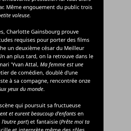
sar. Même engouement du public trois
etite voleuse.
s, Charlotte Gainsbourg prouve
itudes requises pour porter des films
che un deuxième césar du Meilleur
n an plus tard, on la retrouve dans le
ari '
Yvan Attal
,
Ma femme est une
étier de comédien, doublé d'une
aste à sa compagne, rencontrée onze
Aux yeux du monde
.
scène qui poursuit sa fructueuse
rent et eurent beaucoup d'enfants
en
, l’autre part
) et fantaisie (
Prête moi ta
scille et interprète même des rôles