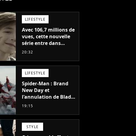
LIFESTYLE
Avec 106,7 millions de
vues, cette nouvelle
série entre dans
l'histoire de Netflix en
20:32
seulement 48 jours
LIFESTYLE
Spider-Man : Brand
New Day et
l'annulation de Blade
montrent que Marvel
19:15
n'est plus capable de
faire quoi que ce soit
de simple
STYLE