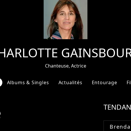
HARLOTTE GAINSBOU
Chanteuse, Actrice
Albums & Singles
Actualités
Entourage
F
e
TENDAN
Brenda