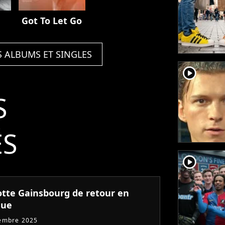
Got To Let Go
S ALBUMS ET SINGLES
player2
S
ÉS
player2
otte Gainsbourg de retour en
que
embre 2025