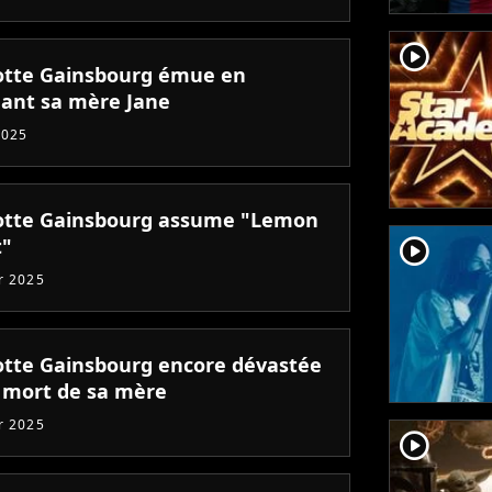
player2
otte Gainsbourg émue en
ant sa mère Jane
2025
otte Gainsbourg assume "Lemon
player2
t"
er 2025
otte Gainsbourg encore dévastée
a mort de sa mère
er 2025
player2